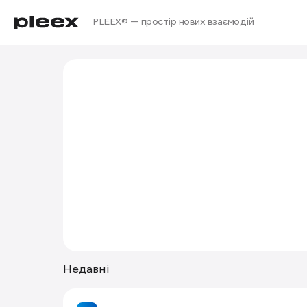
PLEEX® — простір нових взаємодій
Недавні