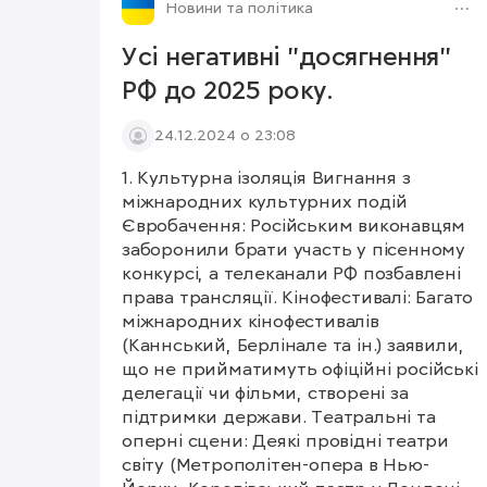
Новини та політика
Усі негативні "досягнення"
РФ до 2025 року.
24.12.2024 о 23:08
1. Культурна ізоляція Вигнання з
міжнародних культурних подій
Євробачення: Російським виконавцям
заборонили брати участь у пісенному
конкурсі, а телеканали РФ позбавлені
права трансляції. Кінофестивалі: Багато
міжнародних кінофестивалів
(Каннський, Берлінале та ін.) заявили,
що не прийматимуть офіційні російські
делегації чи фільми, створені за
підтримки держави. Театральні та
оперні сцени: Деякі провідні театри
світу (Метрополітен-опера в Нью-