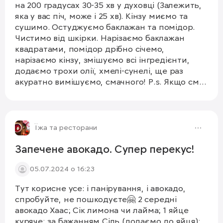
на 200 градусах 30-35 хв у духовці (Залежить,
яка у вас піч, може і 25 хв). Кінзу миємо та
сушимо. Остуджуємо баклажан та помідор.
Чистимо від шкірки. Нарізаємо баклажан
квадратами, помідор дрібно січемо,
нарізаємо кінзу, змішуємо всі інгредієнти,
додаємо трохи олії, хмелі-сунелі, ще раз
акуратно вимішуємо, смачного! P.s. Якщо смак
кінзи для вас занадто різкий, замініть її на
звичну для нас петрушку🤗
1/3
Їжа та ресторани
Запечене авокадо. Супер перекус!
05.07.2024 о 16:23
Тут корисне усе: і панірування, і авокадо,
спробуйте, не пошкодуєте🤗 2 середні
авокадо Хаас; Сік лимона чи лайма; 1 яйце
куряче; за бажанням Сіль (додаємо до яйця);