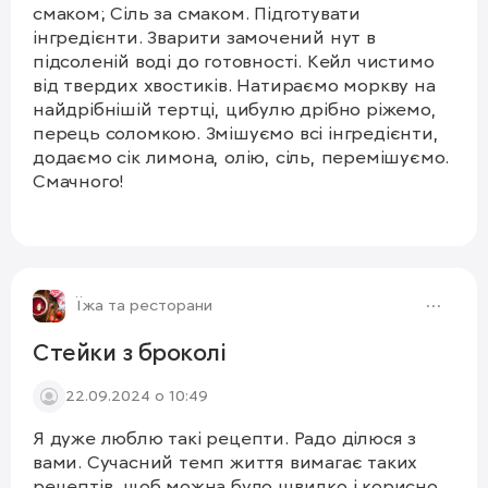
смаком; Сіль за смаком. Підготувати
інгредієнти. Зварити замочений нут в
підсоленій воді до готовності. Кейл чистимо
від твердих хвостиків. Натираємо моркву на
найдрібнішій тертці, цибулю дрібно ріжемо,
перець соломкою. Змішуємо всі інгредієнти,
додаємо сік лимона, олію, сіль, перемішуємо.
Смачного!
1/3
Їжа та ресторани
Стейки з броколі
22.09.2024 о 10:49
Я дуже люблю такі рецепти. Радо ділюся з
вами. Сучасний темп життя вимагає таких
рецептів, щоб можна було швидко і корисно