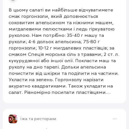
В цьому салаті ви найбільше відчуватимете
смак горгонзоли, який доповнюється
соковитим апельсином та ніжними машем,
мигдалевими пелюстками і ледь гіркуватою
руколою. Нам потрібно: 35-40 г машу та
руколи; 4-6 дольок апельсина; 75-80 г
горгонзоли; 10-12 г мигдалевих пластівців; за
смаком Спеція морська сіль з травами; 2 ст. л.
кукурудзяної або іншої олії. Покласти маш та
руколу на дно тарелі. Дольки апельсина
почистити від шкірки та поділити на частини.
Укласти на зелень. Горгонзолу нарізати
акуратно квадратиками. Також укладати на
салат. Рівномірно посипати пластівцями.
Рівномірно посипати сіллю з травами, полити
олією. Смачного!😍
1/2
Їжа та ресторани