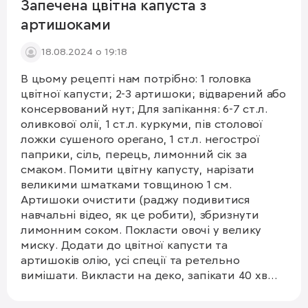
Запечена цвітна капуста з
артишоками
18.08.2024 о 19:18
В цьому рецепті нам потрібно: 1 головка
цвітної капусти; 2-3 артишоки; відварений або
консервований нут; Для запікання: 6-7 ст.л.
оливкової олії, 1 ст.л. куркуми, пів столової
ложки сушеного орегано, 1 ст.л. негострої
паприки, сіль, перець, лимонний сік за
смаком. Помити цвітну капусту, нарізати
великими шматками товщиною 1 см.
Артишоки очистити (раджу подивитися
навчальні відео, як це робити), збризнути
лимонним соком. Покласти овочі у велику
миску. Додати до цвітної капусти та
артишоків олію, усі спеції та ретельно
вимішати. Викласти на деко, запікати 40 хв
при 200 градусах. Подавати з нутом.
Смачного!