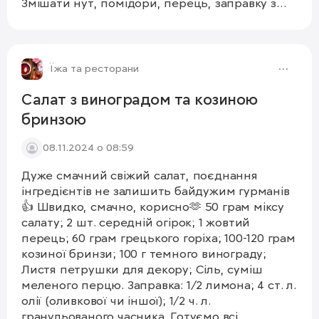
Змішати нут, помідори, перець, заправку з
цибулею. Подавати з рисом, локшиною,
смачного🤗
Їжа та ресторани
Салат з виноградом та козиною
бринзою
08.11.2024 о 08:59
Дуже смачний свіжий салат, поєднання
інгредієнтів не залишить байдужим гурманів
👍 Швидко, смачно, корисно🫶 50 грам міксу
салату; 2 шт. середній огірок; 1 жовтий
перець; 60 грам грецького горіха; 100-120 грам
козиної бринзи; 100 г темного винограду;
Листя петрушки для декору; Сіль, суміш
меленого перцю. Заправка: 1/2 лимона; 4 ст. л.
олії (оливкової чи іншої); 1/2 ч. л.
гранульованого часника. Готуємо всі