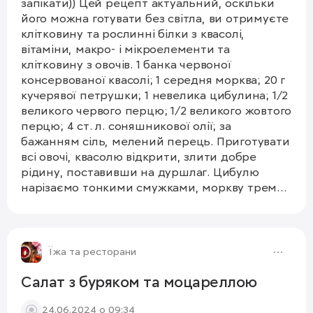
запікати)) Цей рецепт актуальний, оскільки
його можна готувати без світла, ви отримуєте
клітковину та рослинні білки з квасолі,
вітаміни, макро- і мікроелементи та
клітковину з овочів. 1 банка червоної
консервованої квасолі; 1 середня морква; 20 г
кучерявої петрушки; 1 невелика цибулина; 1/2
великого червого перцю; 1/2 великого жовтого
перцю; 4 ст. л. соняшникової олії; за
бажанням сіль, мелений перець. Приготувати
всі овочі, квасолю відкрити, злити добре
рідину, поставивши на дуршлаг. Цибулю
нарізаємо тонкими смужками, моркву тремо
на дрібній тертці. Перець нарізаємо
смужками. Дрібно нарізаємо петрушку.
1/2
Змішуємо всі інгредієнти, окрім квасолі.
Акуратно перемішуємо, додаємо 2 ст.л олії.
Їжа та ресторани
Решту 2 ст.л олії. додаємо до квасолі,
перемішуємо, тільки тепер додаємо квасолю
Салат з буряком та моцареллою
до решти і знову все акуратно перемішуємо.
24.06.2024 о 09:34
За потреби додаємо сіль, перець, смачного!