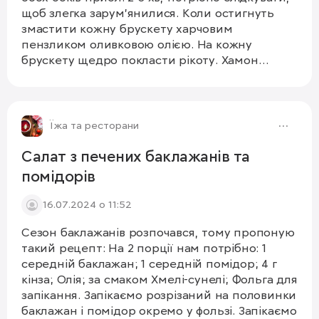
щоб злегка зарум'янилися. Коли остигнуть
змастити кожну брускету харчовим
пензликом оливковою олією. На кожну
брускету щедро покласти рікоту. Хамон
розірвати, щоб вийшло 4 шматки і скрутити.
Гарно викласти хамон, салат та шматки груші.
1/5
Смачного! #хамон #брускета
Їжа та ресторани
Салат з печених баклажанів та
помідорів
16.07.2024 о 11:52
Сезон баклажанів розпочався, тому пропоную
такий рецепт: На 2 порції нам потрібно: 1
середній баклажан; 1 середній помідор; 4 г
кінза; Олія; за смаком Хмелі-сунелі; Фольга для
запікання. Запікаємо розрізаний на половинки
баклажан і помідор окремо у фользі. Запікаємо