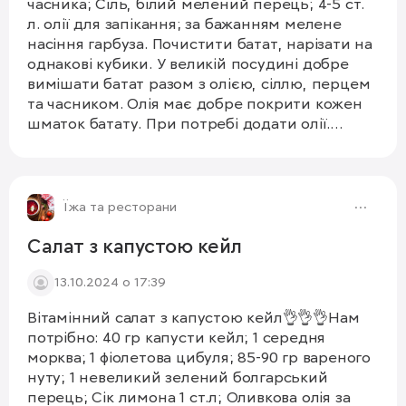
часника; Сіль, білий мелений перець; 4-5 ст.
л. олії для запікання; за бажанням мелене
насіння гарбуза. Почистити батат, нарізати на
однакові кубики. У великій посудині добре
вимішати батат разом з олією, сіллю, перцем
та часником. Олія має добре покрити кожен
шматок батату. При потребі додати олії.
Викласти на деко: вниз покласти 1 гілочку
розмарину, батат, згори 2 гілочки розмарину.
1/2
Випікати на 200 град 30-35 хв, залежно від
роботи вашої духовки. При подачі можна
Їжа та ресторани
посипати меленим насінням гарбуза👌
Корисна смакота готова.
Салат з капустою кейл
13.10.2024 о 17:39
Вітамінний салат з капустою кейл👌👌👌Нам
потрібно: 40 гр капусти кейл; 1 середня
морква; 1 фіолетова цибуля; 85-90 гр вареного
нуту; 1 невеликий зелений болгарський
перець; Сік лимона 1 ст.л; Оливкова олія за