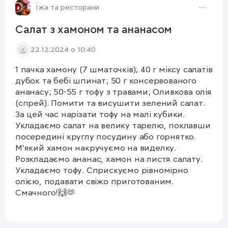
Їжа та ресторани
Салат з хамоном та ананасом
22.12.2024 о 10:40
1 пачка хамону (7 шматочків); 40 г міксу салатів
дубок та бебі шпинат; 50 г консервованого
ананасу; 50-55 г тофу з травами; Оливкова олія
(спрей). Помити та висушити зелений салат.
За цей час нарізати тофу на малі кубики.
Укладаємо салат на велику тарелю, поклавши
посередині круглу посудину або горнятко.
М'який хамон накручуємо на виделку.
Розкладаємо ананас, хамон на листя салату.
Укладаємо тофу. Сприскуємо рівномірно
олією, подавати свіжо приготованим.
Смачного!🙌🫶