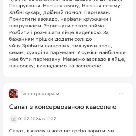
Панірування: Насіння льону; Насіння сезаму;
Хлібні сухарі, дрібний помол; Пармезан.
Почистити авокадо, нарізати кружками і
півкружками. Збризнути соком лайма.
Розбити і розмішати яйце виделкою. За
бажанням трішки додати солі до
яйця.Зробити паніровку, змішуючи льон,
сезам, сухарі та пармезан. У суміші найбільше
має бути пармезану. Макаємо авокадо в яйце,
паніровку, викладаємо на застелене
пергаментним папером деко.Запікаємо на
200 град на 12-14 хв у духовці. Остудити і
1/5
смакувати! #авокадо #кориснийперекус
Їжа та ресторани
Салат з консервованою квасолею
01.07.2024 о 11:07
Салат, в якому нічого не треба варити, чи