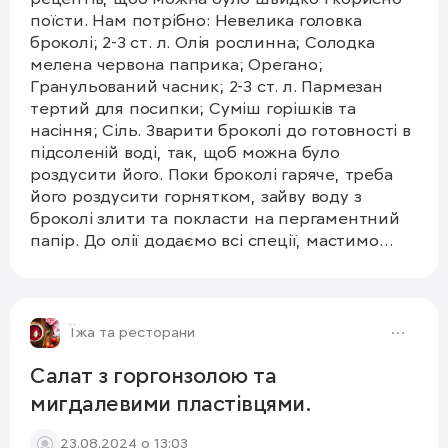
поїсти. Нам потрібно: Невелика головка
броколі; 2-3 ст. л. Олія рослинна; Солодка
мелена червона паприка; Орегано;
Гранульований часник; 2-3 ст. л. Пармезан
тертий для посипки; Суміш горішків та
насіння; Сіль. Зварити броколі до готовності в
підсоленій воді, так, щоб можна було
роздусити його. Поки броколі гаряче, треба
його роздусити горнятком, зайву воду з
броколі злити та покласти на пергаментний
папір. До олії додаємо всі спеції, мастимо
кондитерським пензликом зверху броколі.
Трішки посипаємо пармезаном, горішками та
1/5
знову пармезаном. Запікаємо на 200 градусах
в попередньо розігрітій духовці 12-15 хвилин.
Їжа та ресторани
Смачного!
Салат з горгонзолою та
мигдалевими пластівцями.
23.08.2024 о 13:03