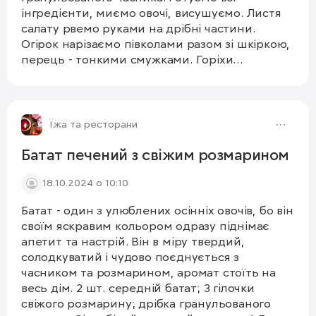
інгредієнти, миємо овочі, висушуємо. Листя
салату рвемо руками на дрібні частини.
Огірок нарізаємо півколами разом зі шкіркою,
перець - тонкими смужками. Горіхи
подрібнюємо на середні шматки, бринзу
нарізаємо дрібними квадратами. Виноград
1/8
ріжемо на четвертини (якщо ягоди великі) або
половини, якщо дрібні ягоди, виймаємо
Їжа та ресторани
кісточки. Змішуємо всі інгредієнти дуже
акуратно. Тепер робимо заправку: сік з
Батат печений з свіжим розмарином
лимона, олію та часник змішуємо. Якщо
18.10.2024 о 10:10
немає гранульованого часника, то замінюємо
1 подрібненим зубчиком. Солимо, перчимо за
Батат - один з улюблених осінніх овочів, бо він
смаком перед подачею, прикрашаємо
своїм яскравим кольором одразу піднімає
петрушкою, їсти свіжо приготованим.
апетит та настрій. Він в міру твердий,
Смачного!🫶
солодкуватий і чудово поєднується з
часником та розмарином, аромат стоїть на
весь дім. 2 шт. середній батат; 3 гілочки
свіжого розмарину; дрібка гранульованого