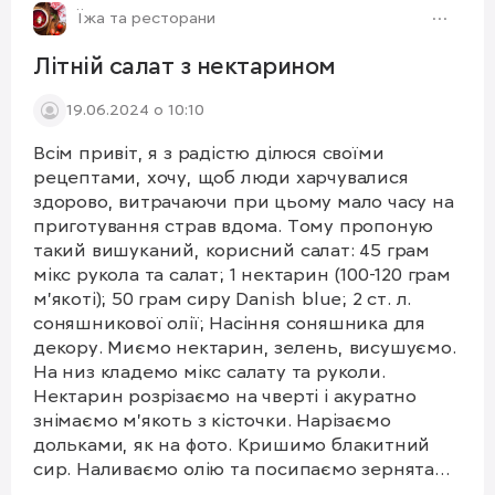
Їжа та ресторани
Літній салат з нектарином
19.06.2024 о 10:10
Всім привіт, я з радістю ділюся своїми
рецептами, хочу, щоб люди харчувалися
здорово, витрачаючи при цьому мало часу на
приготування страв вдома. Тому пропоную
такий вишуканий, корисний салат: 45 грам
мікс рукола та салат; 1 нектарин (100-120 грам
м'якоті); 50 грам сиру Danish blue; 2 ст. л.
соняшникової олії; Насіння соняшника для
декору. Миємо нектарин, зелень, висушуємо.
На низ кладемо мікс салату та руколи.
Нектарин розрізаємо на чверті і акуратно
знімаємо м'якоть з кісточки. Нарізаємо
дольками, як на фото. Кришимо блакитний
сир. Наливаємо олію та посипаємо зернятами
соняшника. Особливо смакує з гречаним