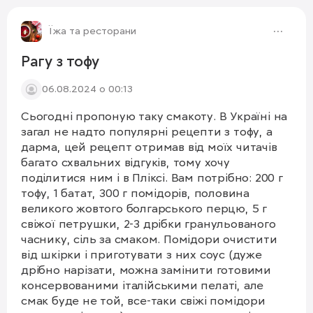
Їжа та ресторани
Рагу з тофу
06.08.2024 о 00:13
Сьогодні пропоную таку смакоту. В Україні на
загал не надто популярні рецепти з тофу, а
дарма, цей рецепт отримав від моїх читачів
багато схвальних відгуків, тому хочу
поділитися ним і в Пліксі. Вам потрібно: 200 г
тофу, 1 батат, 300 г помідорів, половина
великого жовтого болгарського перцю, 5 г
свіжої петрушки, 2-3 дрібки гранульованого
часнику, сіль за смаком. Помідори очистити
від шкірки і приготувати з них соус (дуже
дрібно нарізати, можна замінити готовими
консервованими італійськими пелаті, але
смак буде не той, все-таки свіжі помідори