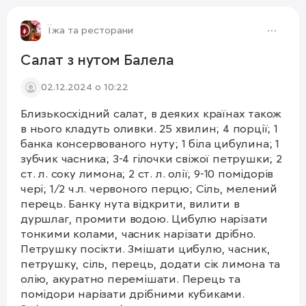
1/5
Їжа та ресторани
Салат з нутом Балела
02.12.2024 о 10:22
Близькосхідний салат, в деяких країнах також
в нього кладуть оливки. 25 хвилин; 4 порції; 1
банка консервованого нуту; 1 біла цибулина; 1
зубчик часника; 3-4 гілочки свіжої петрушки; 2
ст. л. соку лимона; 2 ст. л. олії; 9-10 помідорів
чері; 1/2 ч.л. червоного перцю; Сіль, мелений
перець. Банку нута відкрити, вилити в
дуршлаг, промити водою. Цибулю нарізати
тонкими колами, часник нарізати дрібно.
Петрушку посікти. Змішати цибулю, часник,
петрушку, сіль, перець, додати сік лимона та
олію, акуратно перемішати. Перець та
помідори нарізати дрібними кубиками.