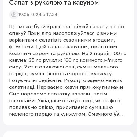
кладемо на шпинат та буряки, поливаємо
Салат з руколою та кавуном
рештою олії, посипаємо дрібною сіллю, білим
19.06.2024 о 17:34
перцем та кунжутом. Подавати свіжо
проготованим. Смачного! #буряк #салат
Що може бути краще за свіжий салат у літню
спеку? Поки літо насолоджуйтеся різними
варіантами салатів із сезонними ягодами,
фруктами. Цей салат з кавуном, пікантним
козиним сиром та руколою. На 2 порції: 100 гр
кавуна; 35 гр руколи; 100 гр козиного м'якого
сиру; 2 ст.л оливкової олії; суміш меленого
перцю; суміш білого та чорного кунжуту.
Готуємо інгредієнти. Руколу кладемо на низ
салатниці. Нарізаємо кавун прямокутниками.
Сир нарізаємо спочатку колами, потім
півколами. Укладаємо кавун, сир, як на фото,
поливаємо олією, присипаємо сумішшю
меленого перцю та кунжутом. Смачного!😍
#кавун #салат #рукола
1/4