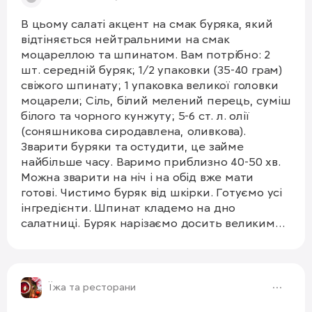
#квасоля #салат #перець
В цьому салаті акцент на смак буряка, який
відтіняється нейтральними на смак
моцареллою та шпинатом. Вам потрібно: 2
шт. середній буряк; 1/2 упаковки (35-40 грам)
свіжого шпинату; 1 упаковка великої головки
моцарели; Сіль, білий мелений перець, суміш
білого та чорного кунжуту; 5-6 ст. л. олії
(соняшникова сиродавлена, оливкова).
Зварити буряки та остудити, це займе
найбільше часу. Варимо приблизно 40-50 хв.
Можна зварити на ніч і на обід вже мати
готові. Чистимо буряк від шкірки. Готуємо усі
інгредієнти. Шпинат кладемо на дно
салатниці. Буряк нарізаємо досить великими
шматками, перемішуємо його з 2-3 ст.л.
ложками олії, так він пускатиме менше
1/3
кольору на інші інгредієнти. Укладаємо
ложкою буряк на шпинат. Моцарелу
Їжа та ресторани
нарізаємо також великими шматками,