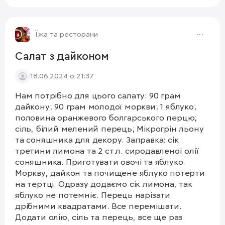
хлібом чи багетом, смачного! #салат
1/4
#нектарин
Їжа та ресторани
Салат з дайконом
18.06.2024 о 21:37
Нам потрібно для цього салату: 90 грам
дайкону; 90 грам молодої моркви; 1 яблуко;
половина оранжевого болгарського перцю;
сіль, білий мелений перець; Мікрогрін льону
та соняшника для декору. Заправка: сік
третини лимона та 2 ст.л. сиродавленої олії
соняшника. Приготувати овочі та яблуко.
Моркву, дайкон та почищене яблуко потерти
на тертці. Одразу додаємо сік лимона, так
яблуко не потемніє. Перець нарізати
дрібними квадратами. Все перемішати.
Додати олію, сіль та перець, все ще раз