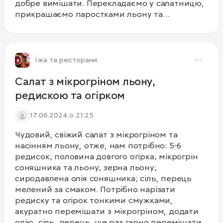
добре вимішати. Перекладаємо у салатницю,
прикрашаємо паростками льону та
соняшника. Смачного! #дайкон
#салатовочевий
1/3
Їжа та ресторани
Салат з мікрогріном льону,
редискою та огірком
17.06.2024 о 21:25
Чудовий, свіжий салат з мікрогріном та
насінням льону, отже, нам потрібно: 5-6
редисок; половина довгого огірка; мікрогрін
соняшника та льону; зерна льону;
сиродавлена олія соняшника; сіль, перець
мелений за смаком. Потрібно нарізати
редиску та огірок тонкими смужками,
акуратно перемішати з мікрогріном, додати
олію, сіль, перець, ще раз гарно перемішати,