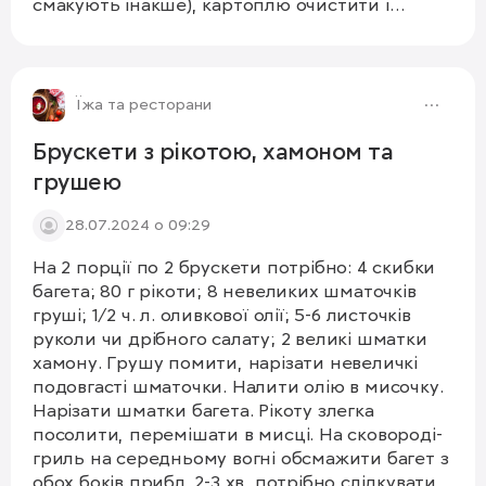
смакують інакше), картоплю очистити і
нарізати кубиками, тушкувати в томатному
соусі, при необхідності додати трохи води. Не
1/7
забуваємо помішувати акуратно страву
впродовж всього приготування. Потім
Їжа та ресторани
додаємо нарізаний кубиками батат. Коли
батат буде напівготовий, наріжте кубиками
Брускети з рікотою, хамоном та
жовтий перець і готуйте далі все разом.
грушею
Наприкінці додайте нарізаний кубиками тофу,
подрібнену петрушку, сіль і часник.
28.07.2024 о 09:29
Подавайте з рисом або кус-кусом.🧡
На 2 порції по 2 брускети потрібно: 4 скибки
багета; 80 г рікоти; 8 невеликих шматочків
груші; 1/2 ч. л. оливкової олії; 5-6 листочків
руколи чи дрібного салату; 2 великі шматки
хамону. Грушу помити, нарізати невеличкі
подовгасті шматочки. Налити олію в мисочку.
Нарізати шматки багета. Рікоту злегка
посолити, перемішати в мисці. На сковороді-
гриль на середньому вогні обсмажити багет з
обох боків прибл. 2-3 хв, потрібно слідкувати,