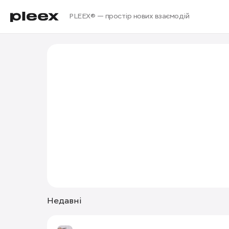
PLEEX® — простір нових взаємодій
Недавні