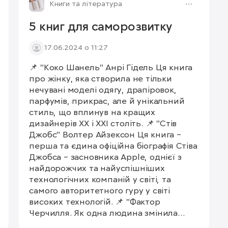
Книги та література
5 книг для саморозвитку
17.06.2024 о 11:27
📌 "Коко Шанель" Анрі Гідель Ця книга
про жінку, яка створила не тільки
нечувані моделі одягу, драпіровок,
парфумів, прикрас, але й унікальний
стиль, що вплинув на кращих
дизайнерів XX і XXI століть. 📌 "Стів
Джобс" Волтер Айзексон Ця книга –
перша та єдина офіційна біографія Стіва
Джобса – засновника Apple, однієї з
найдорожчих та найуспішніших
технологічних компаній у світі, та
самого авторитетного гуру у світі
високих технологій. 📌 "Фактор
Черчилля. Як одна людина змінила
історію" Боріс Джонсон Це історія про