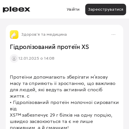
Увійти
Зареєструватися
Здоров'я та медицина
Гідролізований протеїн XS
12.01.2025 о 14:08
Протеїни допомагають зберігати мʼязову 
масу та сприяють її зростанню, що важливо 
для людей, які ведуть активний спосіб 
життя. с

• Гідролізований протеїн молочної сироватки 
від

XS™ забезпечує 29 г білків на одну порцію, 
швидко засвоюються та є не лише 
поживним, а й смачним!
