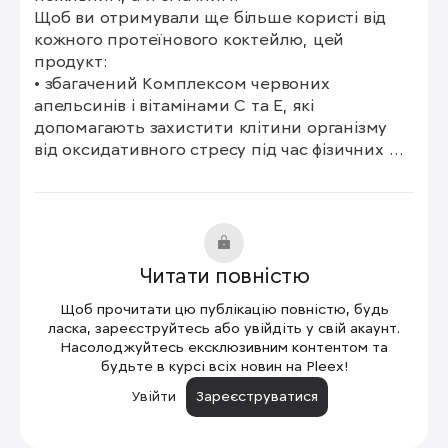
Щоб ви отримували ще більше користі від 
кожного протеїнового коктейлю, цей 
продукт:

• збагачений Комплексом червоних 
апельсинів і вітамінами С та Е, які 
допомагають захистити клітини організму 
від оксидативного стресу під час фізичних 
навантажень;

містить калій, кальцій та магній — це суміш

електролітів, яка підтримує нормальне 
функціонування мʼязів та належний 
метаболізм, а також допомагає знизити 
Читати повністю
втому.

Вживати Гідролізований протеїн молочної 
Щоб прочитати цю публікацію повністю, будь
сироватки від XST™ просто:

ласка, зареєструйтесь або увійдіть у свій акаунт.
потрібно змішати в шейкері 3 мірні ложечки 
Насолоджуйтесь ексклюзивним контентом та
будьте в курсі всіх новин на Pleex!
дієтичної добавки зі 150-260 мл води або 
вибраного виду молока та збовтати до 
Увійти
Зареєструватися
однорідності.

€ Випивайте смачний напій впродовж 60 