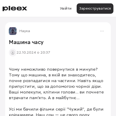
Увійти
Зареєструватися
Наука
Машина часу
22.10.2024 о 20:37
Чому неможливо повернутися в минуле? 
Тому що машина, в якій ви знаходитесь, 
почне розпадатися на частини. Навіть якщо 
припустити, що за допомогою чорної діри. 
Ваші молекули, клітини голови... ви почнете 
втрачати пам'ять. А в майбутнє...

Усі ми бачили фільми серії "Чужий", де були 
кріокамери. Наш сон — це свого роду 