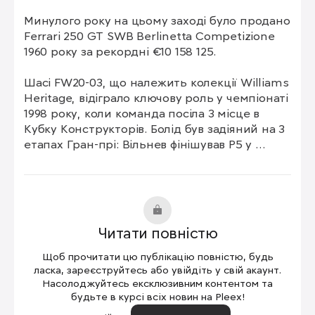
Минулого року на цьому заході було продано 
Ferrari 250 GT SWB Berlinetta Competizione 
1960 року за рекордні €10 158 125.

Шасі FW20-03, що належить колекції Williams 
Heritage, відіграло ключову роль у чемпіонаті 
1998 року, коли команда посіла 3 місце в 
Кубку Конструкторів. Болід був задіяний на 3 
етапах Гран-прі: Вільнев фінішував P5 у 
Австралії та P4 у Сан-Марино, а також посів 
P7 у кваліфікації на Гран-прі Аргентини. Після 
зіткнення з McLaren-Mercedes Девіда 
Култхарда болід було переведено у резерв і 
використовувався для тестів, де за його 
Читати повністю
кермом побували Хуан-Пабло Монтоя та 
Хайнц-Харальд Френтцен.

Щоб прочитати цю публікацію повністю, будь
ласка, зареєструйтесь або увійдіть у свій акаунт.
Цей болід обладнаний показовим двигуном 
Насолоджуйтесь ексклюзивним контентом та
будьте в курсі всіх новин на Pleex!
Mecachrome V10 і готовий для участі в 