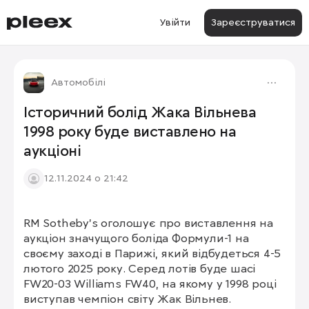
Увійти
Зареєструватися
Автомобілі
Історичний болід Жака Вільнева
1998 року буде виставлено на
аукціоні
12.11.2024 о 21:42
RM Sotheby’s оголошує про виставлення на 
1/3
аукціон значущого боліда Формули-1 на 
своєму заході в Парижі, який відбудеться 4-5 
лютого 2025 року. Серед лотів буде шасі 
FW20-03 Williams FW40, на якому у 1998 році 
виступав чемпіон світу Жак Вільнев. 
