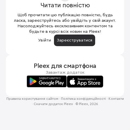
Читати повністю
Щоб прочитати цю публікацію повністю, будь
ласка, зареєструйтесь або увійдіть у свій акаунт.
Насолоджуйтесь ексклюзивним контентом та
будьте в курсі всіх новин на Pleex!
Увійти
Зареєструватися
Pleex для
смартфона
Завантаж додаток
Правила користування сайтом
·
Політика конфіденційності
·
Контакти
·
Скачати додаток Pleex
·
© Pleex, 2026