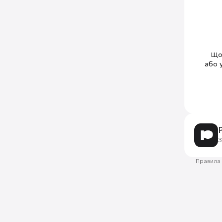
Щоб
або 
З
Правила 