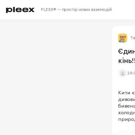
PLEEX® — простір нових взаємодій
Т
Єдин
кінь!!
29.
Кити є
дивови
бивень
холодн
природ