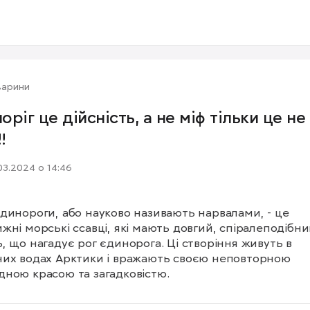
варини
оріг це дійсність, а не міф тільки це не
!
03.2024 о 14:46
динороги, або науково називають нарвалами, - це 
жні морські ссавці, які мають довгий, спіралеподібни
, що нагадує рог єдинорога. Ці створіння живуть в 
их водах Арктики і вражають своєю неповторною 
ною красою та загадковістю.