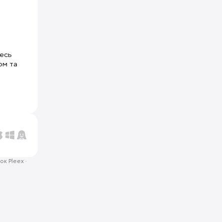
тесь
ом та
ок Pleex
·