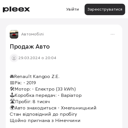
Увійти
Зареєструватися
Автомобілі
Продаж Авто
29.03.2024 о 20:04
🚘Renault Kangoo Z.E.

1/9
📅Рік: - 2019

🛠Мотор: - Електро (33 kWh)

🕹Коробка передач: - Варіатор

🛣Пробіг: 8 тисяч

🌍Авто знаходиться - Хмельницький

Стан відповідний до пробігу

Щойно пригнана з Німеччини
