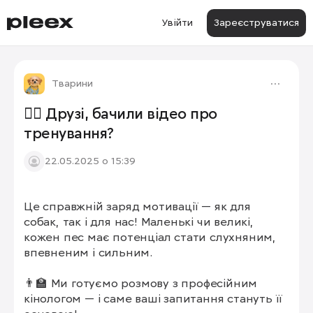
Увійти
Зареєструватися
Тварини
🐕‍🦺 Друзі, бачили відео про
тренування?
22.05.2025 о 15:39
Це справжній заряд мотивації — як для 
собак, так і для нас! Маленькі чи великі, 
кожен пес має потенціал стати слухняним, 
впевненим і сильним.

👨‍🏫 Ми готуємо розмову з професійним 
кінологом — і саме ваші запитання стануть її 