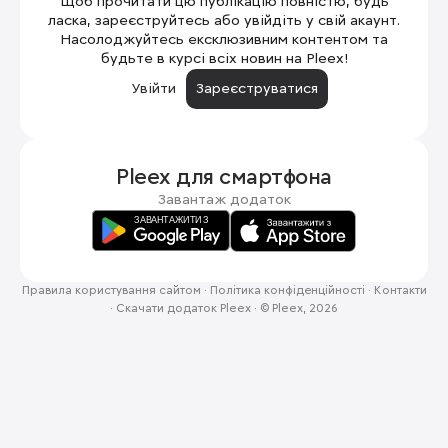
Щоб прочитати цю публікацію повністю, будь
ласка, зареєструйтесь або увійдіть у свій акаунт.
Насолоджуйтесь ексклюзивним контентом та
будьте в курсі всіх новин на Pleex!
Увійти
Зареєструватися
Pleex для
смартфона
Завантаж додаток
Правила користування сайтом
·
Політика конфіденційності
·
Контакти
·
Скачати додаток Pleex
·
© Pleex, 2026