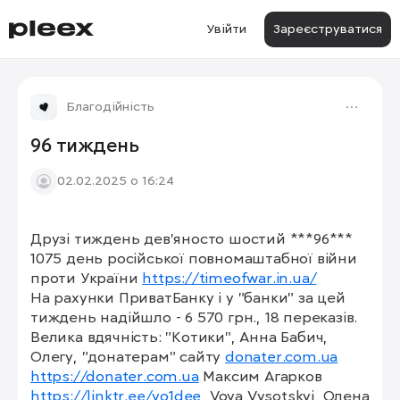
Увійти
Зареєструватися
Благодійність
96 тиждень
02.02.2025 о 16:24
Друзі тиждень дев'яносто шостий ***96***

1075 день російської повномаштабної війни 
проти України 
https://timeofwar.in.ua/
На рахунки ПриватБанку і у "банки" за цей 
тиждень надійшло - 6 570 грн., 18 переказів. 
Велика вдячність: "Котики", Анна Бабич, 
Олегу, "донатерам" сайту 
donater.com.ua
https://donater.com.ua
 Максим Агарков  
https://linktr.ee/vo1dee
, Vova Vysotskyi, Олена 