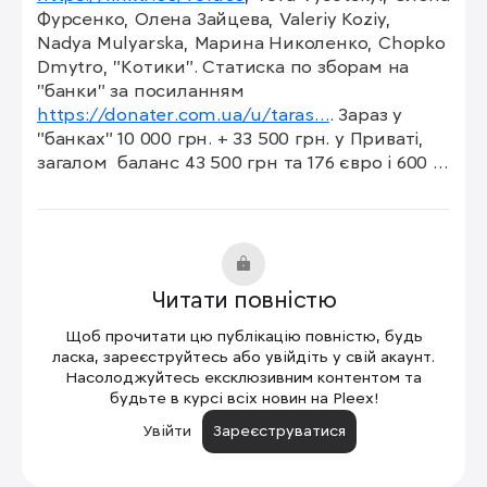
Фурсенко, Олена Зайцева, Valeriy Koziy, 
Nadya Mulyarska, Марина Николенко, Chopko 
Dmytro, "Котики". Статиска по зборам на 
"банки" за посиланням 
https://donater.com.ua/u/taras…
. Зараз у 
"банках" 10 000 грн. + 33 500 грн. у Приваті, 
загалом  баланс 43 500 грн та 176 євро і 600 
злотих.

Особлива подяка: Halyna Popyk за підтримку 
та об'єднання зусиль (20 000 грн.)

Хлопцям зараз дуже потрібний Мавік-3Т який 
бачить вночі і вдень - більшість штурмів 
Читати повністю
ворог проводить вночі або у повних сутінках.

Вартість пташки 170 тис грн.

Щоб прочитати цю публікацію повністю, будь
Усі донати кратні 100 грн приймають участь 
ласка, зареєструйтесь або увійдіть у свій акаунт.
в лотереї картини "Пір'їна" від Руслани 
Насолоджуйтесь ексклюзивним контентом та
будьте в курсі всіх новин на Pleex!
https://www.facebook.com/taras…
Увійти
Зареєструватися
Сьогодні кожний з нас воїн,

Сьогодні кожний з нас волонтер,
