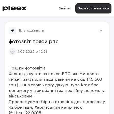
Увійти
Зареєструватися
Благодійність
фотозвіт пояси рпс
11.05.2025 о 12:31
Трішки фотозвітів

Хлопці дякують за пояси РПС, які ми цього 
тижня закупили і відправили на схід ( 15 500 
грн.) , і я в свою чергу дякую Iryna Kmet' за 
допомогу у придбанні і за постійну допомогу 
військовим.

Продовжуємо збір на старлінк для підрозділу 
42 бригади, Харківський напрямок

🎯 Ціль: 22 000₴
