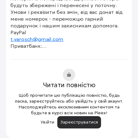
будуть збережені і перенесені у поточну. 
Умови і реквізити без змін, від вас донат від 
мене номерок - переможцю гарний 
подарунок і нашим захисникам допомога.

t.yarosch@gmail.com
Приватбанк:

5168745111258668

https://next.privat24.ua/send/…
https://choko.link/taras_yaros…
monobank:

Читати повністю
5375411205154011

Щоб прочитати цю публікацію повністю, будь
https://send.monobank.ua/jar/3…
ласка, зареєструйтесь або увійдіть у свій акаунт.
Насолоджуйтесь ексклюзивним контентом та
будьте в курсі всіх новин на Pleex!
https://taras-yarosh.pay.white…
Увійти
Зареєструватися
https://send.monobank.ua/jar/9…
№ картки банки
