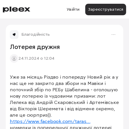
Увійти
Зареєструватися
Благодійність
Лотерея дружня
24.11.2024 о 12:04
Уже за місяць Різдво і попереду Новий рік а у 
1/3
нас ще не закрито два збори на Мавіки і 
поточний збір по РЕБу Шабелина - оголошую 
нову лотерею із чудовими призами: лот 
Лелека від Андрій Скаровський і Артемівське 
від Вікторія Шеремета і від відмене окремо, 
https://www.facebook.com/taras…
номерки із попередньої дружньої лотереї 