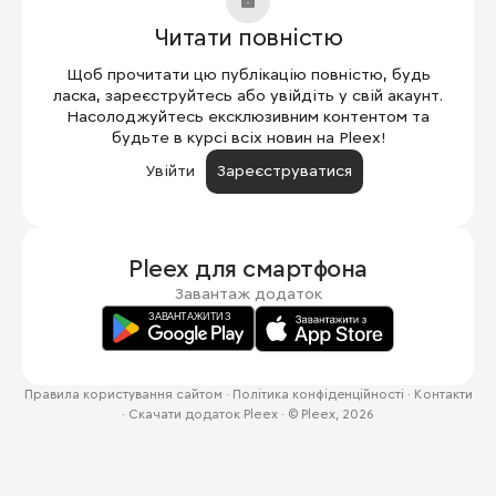
Читати повністю
Щоб прочитати цю публікацію повністю, будь
ласка, зареєструйтесь або увійдіть у свій акаунт.
Насолоджуйтесь ексклюзивним контентом та
будьте в курсі всіх новин на Pleex!
Увійти
Зареєструватися
Pleex для
смартфона
Завантаж додаток
Правила користування сайтом
·
Політика конфіденційності
·
Контакти
·
Скачати додаток Pleex
·
© Pleex, 2026