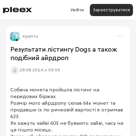
Увійти
Зареєструватися
Крипто
Результати лістингу Dogs а також
подібний айрдроп
28.08.2024 о 09:59
Собача монета пройшла лістинг на 
передових біржах 

Розмір мого айрдропу склав 64к монет та 
продавши їх по ринковій вартості я отримав 
62$ 

Як кажуть зайві 60$ не бувають зайві, часу на 
це пішло місяць. 
