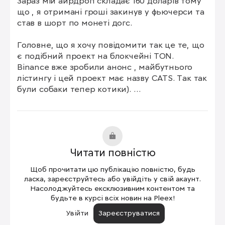
Зараз мій айрдроп складає 160 доларів тому 
що , я отримані гроші закинув у фьючерси та 
став в шорт по монеті догс. 

Головне, що я хочу повідомити так це те, що 
є подібний проект на блокчейні ТОN. 
Binance вже зробили анонс , майбутнього 
лістингу і цей проект має назву CATS. Так так 
були собаки тепер котики). 

Що робити ?

Читати повністю
-Залітайте в мій телеграм та переходьте по 
посиланню в останьому пості -Лутайте 
Щоб прочитати цю публікацію повністю, будь
безкоштовні монети 

ласка, зареєструйтесь або увійдіть у свій акаунт.
-Виконуйте завдання 

Насолоджуйтесь ексклюзивним контентом та
будьте в курсі всіх новин на Pleex!
-Запрошуйте друзів для отримання 
додаткових винагород
Увійти
Зареєструватися