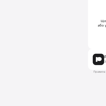
Щоб
або 
З
Правила 