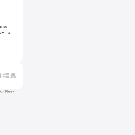
тесь
ом та
ок Pleex
·