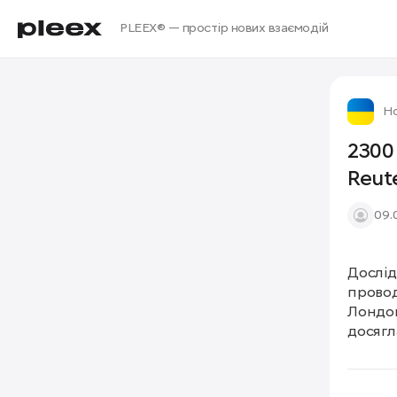
PLEEX® — простір нових взаємодій
Но
2300
Reut
09.
Дослід
провод
Лондон
досягл