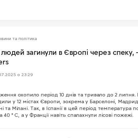
вини та політика
 людей загинули в Європі через спеку, 
ers
07.2025 о 23:29
ження охопило період 10 днів та тривало до 2 липня. 
или у 12 містах Європи, зокрема у Барселоні, Мадриді
і та Мілані. Так, в Іспанії в цей період температура по
а 40 ° C, а у Франції навіть спалахнули лісові пожежі.