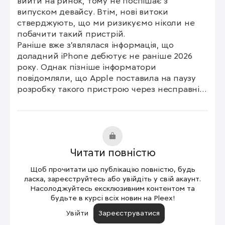
вийти на ринок, тому не поспішає з 
випуском девайсу. Втім, нові витоки 
стверджують, що ми ризикуємо ніколи не 
побачити такий пристрій.

Раніше вже з'являлася інформація, що 
доладний iPhone дебютує не раніше 2026 
року. Однак пізніше інформатори 
повідомляли, що Apple поставила на паузу 
розробку такого пристрою через несправні 
екрани – і тепер проблеми підтверджені.

Зазначається, що інженери Apple ніяк не 
може добитися очікуваної якості від екранів, 
що згинаються для майбутніх "розкладачок": 
купертинівці пред'являють високі вимоги до 
Читати повністю
характеристик панелі, але поки жодної з 
постачальників не досяг успіху в цьому.
Щоб прочитати цю публікацію повністю, будь
ласка, зареєструйтесь або увійдіть у свій акаунт.
Насолоджуйтесь ексклюзивним контентом та
будьте в курсі всіх новин на Pleex!
Увійти
Зареєструватися