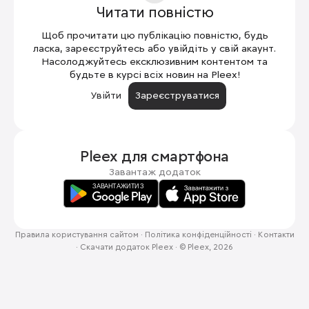
Читати повністю
Щоб прочитати цю публікацію повністю, будь
ласка, зареєструйтесь або увійдіть у свій акаунт.
Насолоджуйтесь ексклюзивним контентом та
будьте в курсі всіх новин на Pleex!
Увійти
Зареєструватися
Pleex для
смартфона
Завантаж додаток
Правила користування сайтом
·
Політика конфіденційності
·
Контакти
·
Скачати додаток Pleex
·
© Pleex, 2026