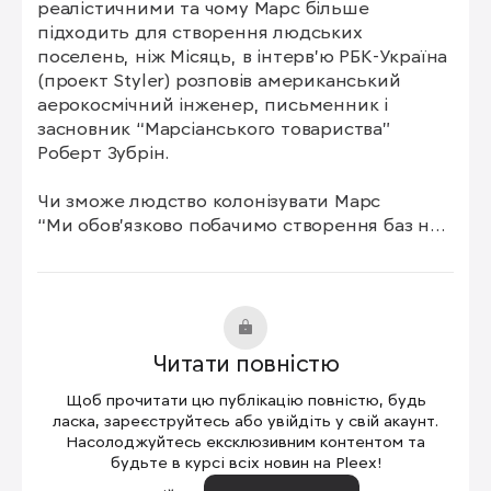
реалістичними та чому Марс більше 
підходить для створення людських 
поселень, ніж Місяць, в інтерв’ю РБК-Україна 
(проект Styler) розповів американський 
аерокосмічний інженер, письменник і 
засновник “Марсіанського товариства” 
Роберт Зубрін.

Чи зможе людство колонізувати Марс

“Ми обов’язково побачимо створення баз на 
Місяці. Але Місяцю бракує матеріалів для 
поселення. Дуже мало води, немає ні 
вуглецю, ні азоту. Марс має все це та багато 
іншого”, – каже інженер.

Читати повністю
При цьому він позитивно оцінює амбітні 
плани людства висадитись на Марс у 
Щоб прочитати цю публікацію повністю, будь
найближче десятиліття.

ласка, зареєструйтесь або увійдіть у свій акаунт.
Насолоджуйтесь ексклюзивним контентом та
будьте в курсі всіх новин на Pleex!
“Це може статися, якщо Ілон Маск знову 