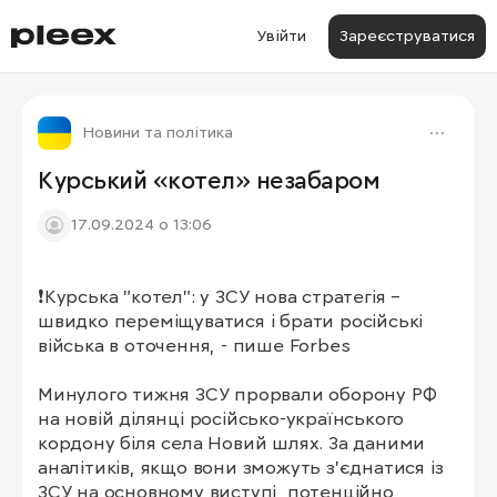
Увійти
Зареєструватися
Новини та політика
Курський «котел» незабаром
17.09.2024 о 13:06
❗️Курська "котел": у ЗСУ нова стратегія – 
швидко переміщуватися і брати російські 
війська в оточення, - пише Forbes

Минулого тижня ЗСУ прорвали оборону РФ 
на новій ділянці російсько-українського 
кордону біля села Новий шлях. За даними 
аналітиків, якщо вони зможуть з’єднатися із 
ЗСУ на основному виступі, потенційно 