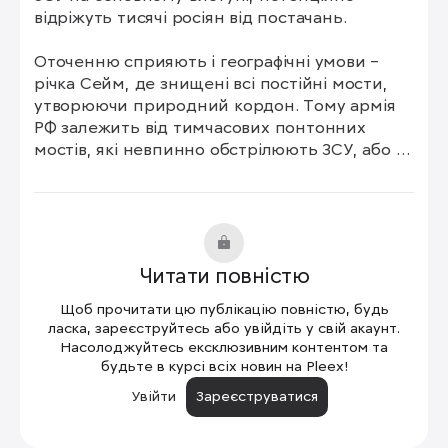
відріжуть тисячі росіян від постачань.

Оточенню сприяють і географічні умови – 
річка Сейм, де знищені всі постійні мости, 
утворюючи природний кордон. Тому армія 
РФ залежить від тимчасових понтонних 
мостів, які невпинно обстрілюють ЗСУ, або 
вузького сухопутного мосту через населений 
пункт Корневе, але цей міст, ймовірно, теж 
планують знищити.
Читати повністю
Щоб прочитати цю публікацію повністю, будь
ласка, зареєструйтесь або увійдіть у свій акаунт.
Насолоджуйтесь ексклюзивним контентом та
будьте в курсі всіх новин на Pleex!
Увійти
Зареєструватися