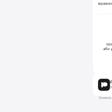
вражен
Щоб
або 
З
Правила 