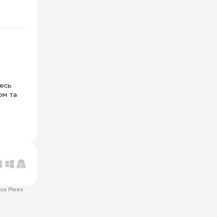
тесь
ом та
ок Pleex
·