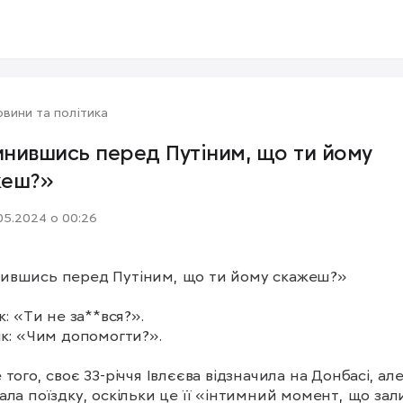
вини та політика
нившись перед Путіним, що ти йому
жеш?»
05.2024 о 00:26
ившись перед Путіним, що ти йому скажеш?»

к: «Ти не за**вся?».

ік: «Чим допомогти?».

 того, своє 33-річчя Івлєєва відзначила на Донбасі, але
ала поїздку, оскільки це її «інтимний момент, що зал