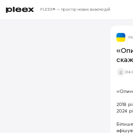
PLEEX® — простір нових взаємодій
Но
«Опи
ска
04.
«Опин
2018 рі
2024 р
Більше
афішув