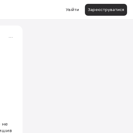
Увійти
Зареєструватися
 не 
ишив 