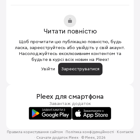
Читати повністю
Щоб прочитати цю публікацію повністю, будь
ласка, зареєструйтесь або увійдіть у свій акаунт.
Насолоджуйтесь ексклюзивним контентом та
будьте в курсі всіх новин на Pleex!
Увійти
Зареєструватися
Pleex для
смартфона
Завантаж додаток
Правила користування сайтом
·
Політика конфіденційності
·
Контакти
·
Скачати додаток Pleex
·
© Pleex, 2026