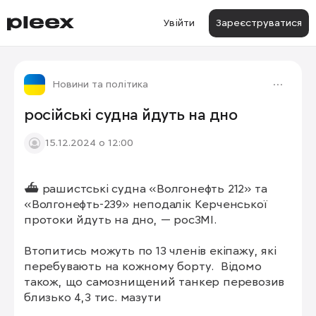
Увійти
Зареєструватися
Новини та політика
російські судна йдуть на дно
15.12.2024 о 12:00
⛴ рашистські судна «Волгонефть 212» та 
«Волгонефть-239» неподалік Керченської 
протоки йдуть на дно, — росЗМІ.

Втопитись можуть по 13 членів екіпажу, які 
перебувають на кожному борту.  Відомо 
також, що самознищений танкер перевозив 
близько 4,3 тис. мазути