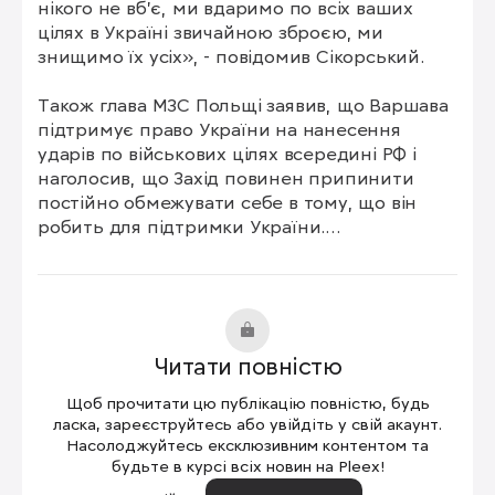
нікого не вб'є, ми вдаримо по всіх ваших 
цілях в Україні звичайною зброєю, ми 
знищимо їх усіх», - повідомив Сікорський.

Також глава МЗС Польщі заявив, що Варшава 
підтримує право України на нанесення 
ударів по військових цілях всередині РФ і 
наголосив, що Захід повинен припинити 
постійно обмежувати себе в тому, що він 
робить для підтримки України.

«Росіяни завдають ударів по українській 
енергосистемі, зернових терміналах та 
газових сховищах, цивільній інфраструктурі. 
Російська операція проводиться зі штаб-
Читати повністю
квартири у Ростові-на-Дону. Крім того, що 
Росія не використовує ядерної зброї, вона 
Щоб прочитати цю публікацію повністю, будь
нічим себе не обмежує», - наголосив він.
ласка, зареєструйтесь або увійдіть у свій акаунт.
Насолоджуйтесь ексклюзивним контентом та
будьте в курсі всіх новин на Pleex!