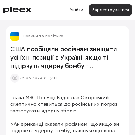
Увійти
Зареєструватися
Новини та політика
США пообіцяли росіянам знищити
усі їхні позиції в Україні, якщо ті
підірвуть ядерну бомбу -
Сікорський
25.05.2024 о 19:11
Глава МЗС Польщі Радослав Сікорський 
скептично ставиться до російських погроз 
застосувати ядерну зброю.

«Американці сказали росіянам, що якщо ви 
підірвете ядерну бомбу, навіть якщо вона 