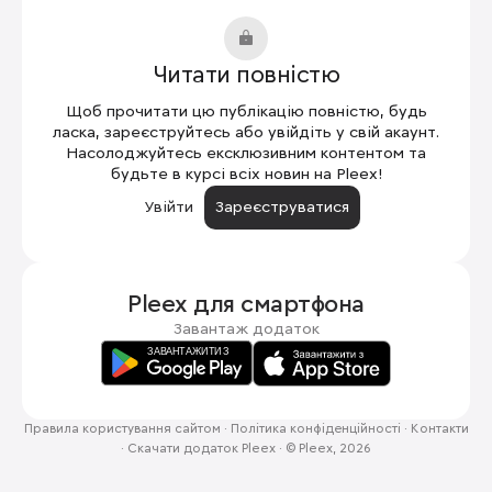
Читати повністю
Щоб прочитати цю публікацію повністю, будь
ласка, зареєструйтесь або увійдіть у свій акаунт.
Насолоджуйтесь ексклюзивним контентом та
будьте в курсі всіх новин на Pleex!
Увійти
Зареєструватися
Pleex для
смартфона
Завантаж додаток
Правила користування сайтом
·
Політика конфіденційності
·
Контакти
·
Скачати додаток Pleex
·
© Pleex, 2026