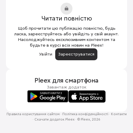
Читати повністю
Щоб прочитати цю публікацію повністю, будь
ласка, зареєструйтесь або увійдіть у свій акаунт.
Насолоджуйтесь ексклюзивним контентом та
будьте в курсі всіх новин на Pleex!
Увійти
Зареєструватися
Pleex для
смартфона
Завантаж додаток
Правила користування сайтом
·
Політика конфіденційності
·
Контакти
·
Скачати додаток Pleex
·
© Pleex, 2026