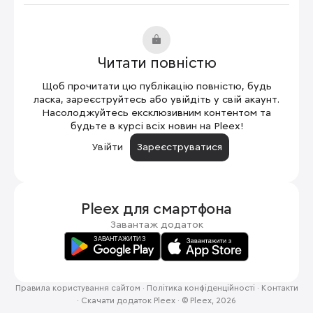
Читати повністю
Щоб прочитати цю публікацію повністю, будь
ласка, зареєструйтесь або увійдіть у свій акаунт.
Насолоджуйтесь ексклюзивним контентом та
будьте в курсі всіх новин на Pleex!
Увійти
Зареєструватися
Pleex для
смартфона
Завантаж додаток
Правила користування сайтом
·
Політика конфіденційності
·
Контакти
·
Скачати додаток Pleex
·
© Pleex, 2026