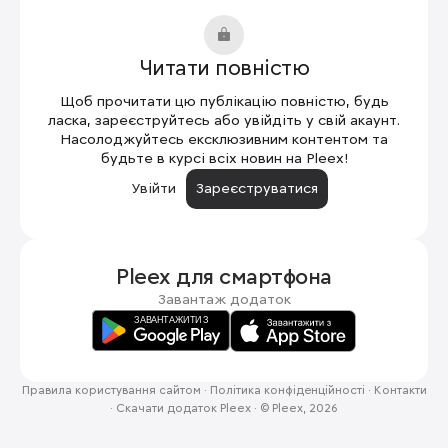
Читати повністю
Щоб прочитати цю публікацію повністю, будь
ласка, зареєструйтесь або увійдіть у свій акаунт.
Насолоджуйтесь ексклюзивним контентом та
будьте в курсі всіх новин на Pleex!
Увійти
Зареєструватися
Pleex для
смартфона
Завантаж додаток
Правила користування сайтом
·
Політика конфіденційності
·
Контакти
·
Скачати додаток Pleex
·
© Pleex, 2026