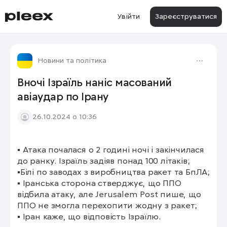
Увійти
Зареєструватися
Новини та політика
Вночі Ізраїль наніс масований
авіаудар по Ірану
26.10.2024 о 10:36
▪️ Атака почалася о 2 годині ночі і закінчилася 
1/2
до ранку. Ізраїль задіяв понад 100 літаків;

▪Білі по заводах з виробництва ракет та БпЛА;

▪️ Іранська сторона стверджує, що ППО 
відбила атаку, але Jerusalem Post пише, що 
ППО не змогла перехопити жодну з ракет;

▪️ Іран каже, що відповість Ізраїлю.