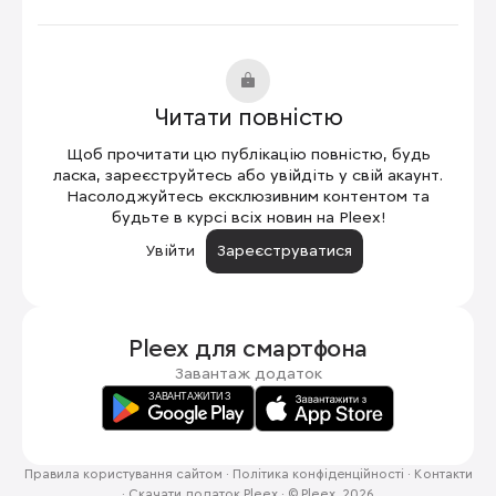
Читати повністю
Щоб прочитати цю публікацію повністю, будь
ласка, зареєструйтесь або увійдіть у свій акаунт.
Насолоджуйтесь ексклюзивним контентом та
будьте в курсі всіх новин на Pleex!
Увійти
Зареєструватися
Pleex для
смартфона
Завантаж додаток
Правила користування сайтом
·
Політика конфіденційності
·
Контакти
·
Скачати додаток Pleex
·
© Pleex, 2026