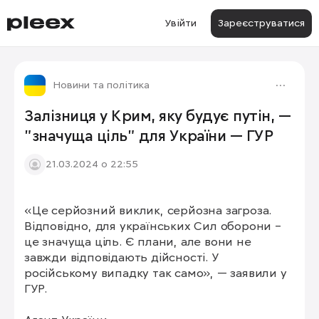
Увійти
Зареєструватися
Новини та політика
Залізниця у Крим, яку будує путін, —
"значуща ціль" для України — ГУР
21.03.2024 о 22:55
«Це серйозний виклик, серйозна загроза. 
Відповідно, для українських Сил оборони – 
це значуща ціль. Є плани, але вони не 
завжди відповідають дійсності. У 
російському випадку так само», — заявили у 
ГУР.
