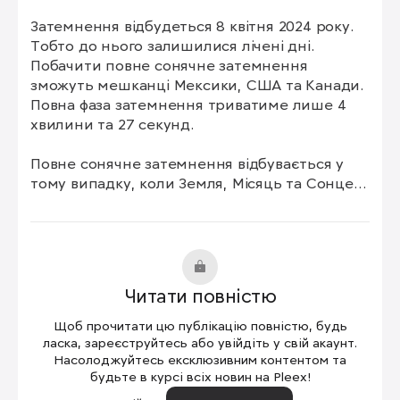
Затемнення відбудеться 8 квітня 2024 року. 
Тобто до нього залишилися лічені дні. 
Побачити повне сонячне затемнення 
зможуть мешканці Мексики, США та Канади. 
Повна фаза затемнення триватиме лише 4 
хвилини та 27 секунд.

Повне сонячне затемнення відбувається у 
тому випадку, коли Земля, Місяць та Сонце 
вишиковуються строго на одній лінії. Тоді 
Місяць перекриває сонячне світло та 
відкидає свою тінь на Землю. А денне 
світило виглядає через диск Місяця у вигляді 
сонячної корони, що зловісно обрамляє 
Читати повністю
чорний місячний диск.

Щоб прочитати цю публікацію повністю, будь
На жаль, українці не зможуть із території 
ласка, зареєструйтесь або увійдіть у свій акаунт.
своєї країни спостерігати затемнення 8 
Насолоджуйтесь ексклюзивним контентом та
будьте в курсі всіх новин на Pleex!
квітня на власні очі. Навіть часткове. Проте 