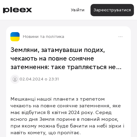
Увійти
Зареєструватися
Новини та політика
Земляни, затамувавши подих,
чекають на повне сонячне
затемнення: таке трапляється не
частіше, ніж раз на 10 років
02.04.2024 о 23:31
Мешканці нашої планети з трепетом 
1/2
чекають на повне сонячне затемнення, яке 
має відбутися 8 квітня 2024 року. Серед 
ясного дня Земля порине в повний морок, 
при якому можна буде бачити на небі зірки і 
навіть комету, що пролітає.
