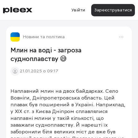
Увійти
Зареєструватися
Новини та політика
Млин на воді - загроза
судноплавству 😅
21.01.2025 о 09:17
Наплавний млин на двох байдарках. Село 
Вовніги, Дніпропетровська область. Цей 
плавак був поширений в Україні. Наприклад, 
у ХІХ ст. з Києва Дніпром сплавлялися 
наплавні млини у такій кількості, що 
заважали судноплавству. Й нарешті їх 
заборонили біля великих міст де вже був 