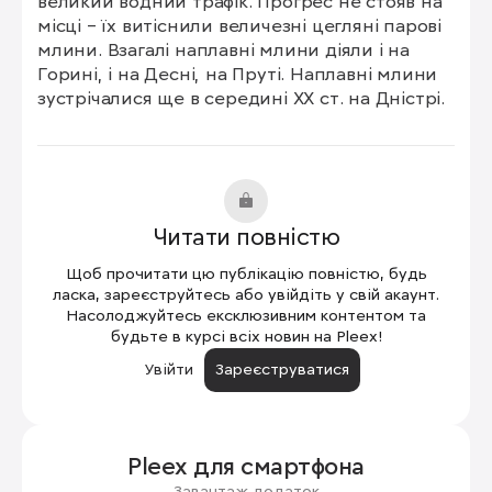
великий водний трафік. Прогрес не стояв на 
місці – їх витіснили величезні цегляні парові 
млини. Взагалі наплавні млини діяли і на 
Горині, і на Десні, на Пруті. Наплавні млини 
зустрічалися ще в середині ХХ ст. на Дністрі.
Читати повністю
Щоб прочитати цю публікацію повністю, будь
ласка, зареєструйтесь або увійдіть у свій акаунт.
Насолоджуйтесь ексклюзивним контентом та
будьте в курсі всіх новин на Pleex!
Увійти
Зареєструватися
Pleex для
смартфона