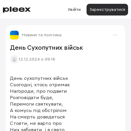
Увійти
Зареєструватися
Новини та політика
День Сухопутних військ
12.12.2024 о 09:16
День сухопутних військ 

Сьогодні, хтось отримає

Нагороди, про подвиги

Розповідати буде, 

Перемоги святкувати,

А комусь під обстрілом

На смерть доведеться 

Стояти, не варто про

Них забувати, і в свято
