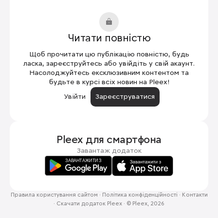
Читати повністю
Щоб прочитати цю публікацію повністю, будь
ласка, зареєструйтесь або увійдіть у свій акаунт.
Насолоджуйтесь ексклюзивним контентом та
будьте в курсі всіх новин на Pleex!
Увійти
Зареєструватися
Pleex для
смартфона
Завантаж додаток
Правила користування сайтом
·
Політика конфіденційності
·
Контакти
·
Скачати додаток Pleex
·
© Pleex, 2026