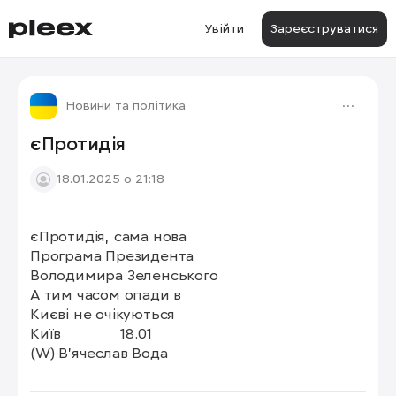
Увійти
Зареєструватися
Новини та політика
єПротидія
18.01.2025 о 21:18
єПротидія, сама нова

Програма Президента 

Володимира Зеленського

А тим часом опади в

Києві не очікуються

Київ              18.01

(W) В'ячеслав Вода