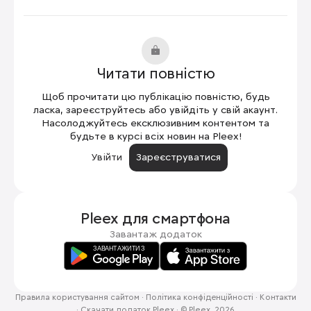
Читати повністю
Щоб прочитати цю публікацію повністю, будь
ласка, зареєструйтесь або увійдіть у свій акаунт.
Насолоджуйтесь ексклюзивним контентом та
будьте в курсі всіх новин на Pleex!
Увійти
Зареєструватися
Pleex для
смартфона
Завантаж додаток
Правила користування сайтом
·
Політика конфіденційності
·
Контакти
·
Скачати додаток Pleex
·
© Pleex, 2026