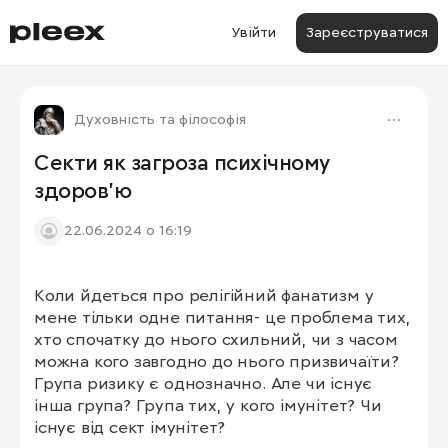
Увійти
Зареєструватися
Духовність та філософія
Секти як загроза психічному
здоров'ю
22.06.2024 о 16:19
Коли йдеться про релігійний фанатизм у 
мене тільки одне питання- це проблема тих, 
хто спочатку до нього схильний, чи з часом 
можна кого завгодно до нього призвичаїти? 
Група ризику є однозначно. Але чи існує 
інша група? Група тих, у кого імунітет? Чи 
існує від сект імунітет?