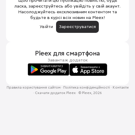
Щоб прочитати цю публікацію повністю, будь
ласка, зареєструйтесь або увійдіть у свій акаунт.
Насолоджуйтесь ексклюзивним контентом та
будьте в курсі всіх новин на Pleex!
Увійти
Зареєструватися
Pleex для
смартфона
Завантаж додаток
Правила користування сайтом
·
Політика конфіденційності
·
Контакти
·
Скачати додаток Pleex
·
© Pleex, 2026