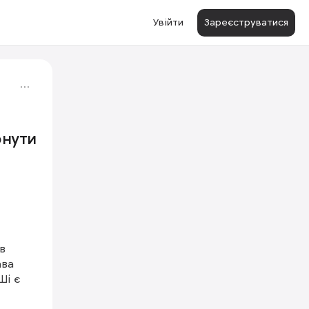
Увійти
Зареєструватися
рнути
 
ва 
і є 