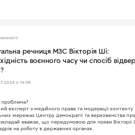
хнології
уальна речниця МЗС Вікторія Ші:
хідність воєнного часу чи спосіб відве
у?
07.2024 о 16:58
 проблема?

ий експерт з медійного права та модерації контенту в
ьних мережах Центру демократії та верховенства пра
озкладай вважає, що передумовою для появи Вікторії Ш
адрів на роботу в державних органах.
