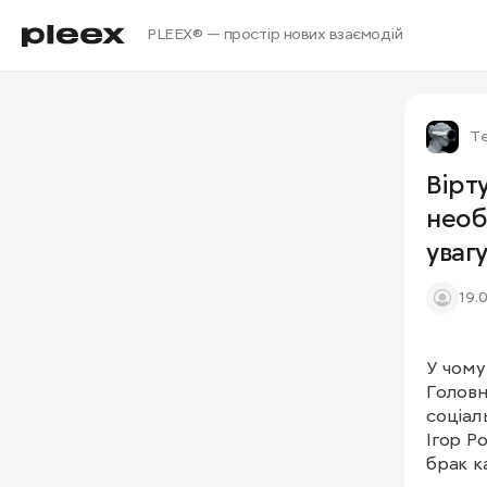
PLEEX® — простір нових взаємодій
Те
Вірт
необ
уваг
19.
У чому
Головн
соціал
Ігор Р
брак к