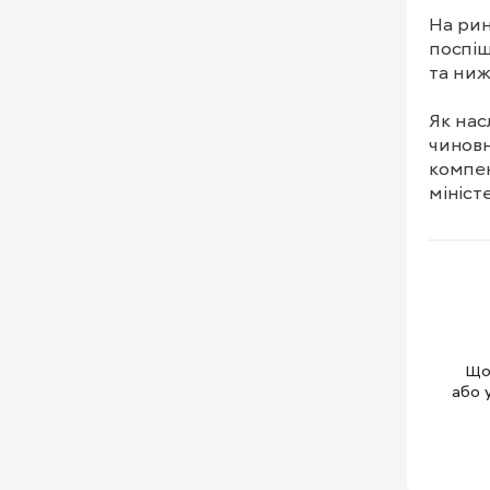
На рин
поспіш
та ниж
Як нас
чиновн
компен
мініст
Щоб
або 