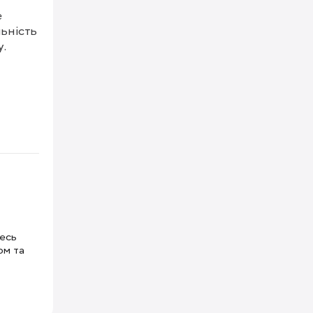
 
ьність 
.

тесь
ом та