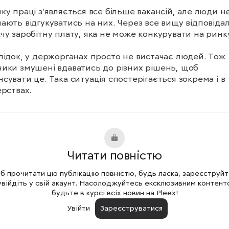
ку праці з'являється все більше вакансій, але люди не
ають відгукуватись на них. Через все вищу відповідал
чу заробітну плату, яка не може конкурувати на ринку
лідок, у держорганах просто не вистачає людей. Тож 
ики змушені вдаватись до різних рішень, щоб 
сувати це. Така ситуація спостерігається зокрема і в 
ерствах.
Читати повністю
 прочитати цю публікацію повністю, будь ласка, зареєструй
увійдіть у свій акаунт. Насолоджуйтесь ексклюзивним контент
будьте в курсі всіх новин на Pleex!
Увійти
Зареєструватися