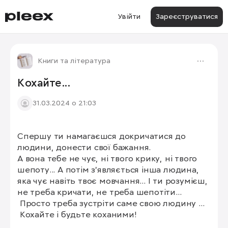
Увійти
Зареєструватися
Книги та література
Кохайте...
31.03.2024 о 21:03
Спершу ти намагаєшся докричатися до 
людини, донести свої бажання. 

А вона тебе не чує, ні твого крику, ні твого 
шепоту... А потім з'являється інша людина, 
яка чує навіть твоє мовчання... І ти розумієш, 
не треба кричати, не треба шепотіти...

 Просто треба зустріти саме свою людину ... 

 Кохайте і будьте коханими!
