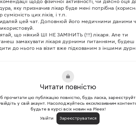
комендації щодо фізичної активності, чи дійсно оця до
ура, яку призначив лікар буде мені потрібна (корисна)
 сумісність цих ліків, і т.п.

видаляй цей чат. Доповнюй його медичними даними ча
використовуй.

ʼятай, що ніякий ШІ НЕ ЗАМІНИТЬ (!!!) лікаря. Але ти 
анеш замахувати лікаря дурними питаннями, будеш 
ити до нього на візит вже підкованим з іншими дурн
нями.
Читати повністю
 прочитати цю публікацію повністю, будь ласка, зареєструй
увійдіть у свій акаунт. Насолоджуйтесь ексклюзивним контент
будьте в курсі всіх новин на Pleex!
Увійти
Зареєструватися