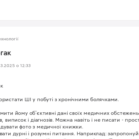
хнології
гак
03.2025 о 12:33
к

ористати ШІ у побуті з хронічними болячками.

рмити йому обʼєктивні дані своїх медичних обстежень,
в, виписок і діагнозів. Можна навіть і не писати - прост
дувати фото з медичної книжки.

авати дурні і розумні питання. Наприклад: запропонуй д