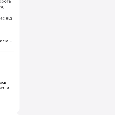
рога 
, 
с від 
ими 
тесь
ом та