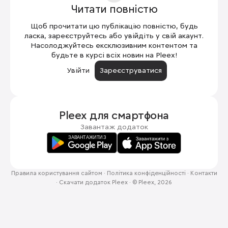
Читати повністю
Щоб прочитати цю публікацію повністю, будь
ласка, зареєструйтесь або увійдіть у свій акаунт.
Насолоджуйтесь ексклюзивним контентом та
будьте в курсі всіх новин на Pleex!
Увійти
Зареєструватися
Pleex для
смартфона
Завантаж додаток
Правила користування сайтом
·
Політика конфіденційності
·
Контакти
·
Скачати додаток Pleex
·
© Pleex, 2026