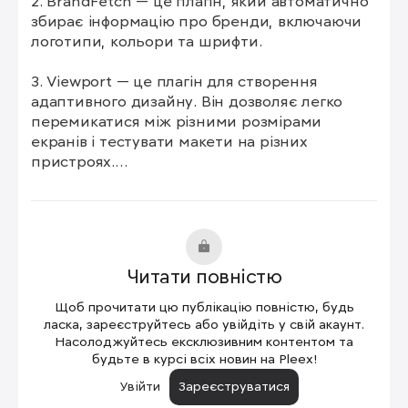
2. BrandFetch — це плагін, який автоматично 
збирає інформацію про бренди, включаючи 
логотипи, кольори та шрифти. 

3. Viewport — це плагін для створення 
адаптивного дизайну. Він дозволяє легко 
перемикатися між різними розмірами 
екранів і тестувати макети на різних 
пристроях.

4. Split Shape — простий, але неймовірно 
корисний плагін, який дозволяє розділяти 
фігури на декілька частин. 

Читати повністю
5. Design Lint — це інструмент для перевірки 
вашого дизайну на відповідність стандартам. 
Щоб прочитати цю публікацію повністю, будь
Він автоматично сканує макет і позначає 
ласка, зареєструйтесь або увійдіть у свій акаунт.
будь-які помилки, такі як некоректні 
Насолоджуйтесь ексклюзивним контентом та
будьте в курсі всіх новин на Pleex!
відступи, невідповідність стилів чи 
розбіжності з сіткою. 

Увійти
Зареєструватися