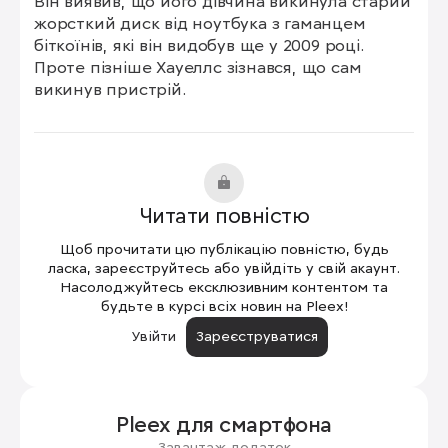
Він виявив, що його дівчина викинула старий 
жорсткий диск від ноутбука з гаманцем 
біткоїнів, які він видобув ще у 2009 році. 
Проте пізніше Хауеллс зізнався, що сам 
викинув пристрій.
Читати повністю
Щоб прочитати цю публікацію повністю, будь
ласка, зареєструйтесь або увійдіть у свій акаунт.
Насолоджуйтесь ексклюзивним контентом та
будьте в курсі всіх новин на Pleex!
Увійти
Зареєструватися
Pleex для
смартфона