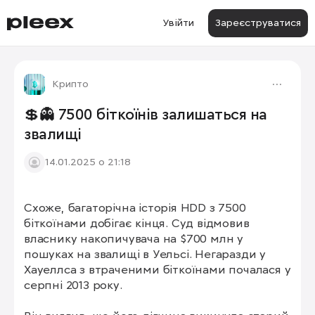
Увійти
Зареєструватися
Крипто
💲👻 7500 біткоїнів залишаться на
звалищі
14.01.2025 о 21:18
Схоже, багаторічна історія HDD з 7500 
біткоїнами добігає кінця. Суд відмовив 
власнику накопичувача на $700 млн у 
пошуках на звалищі в Уельсі. Негаразди у 
Хауеллса з втраченими біткоїнами почалася у 
серпні 2013 року. 
