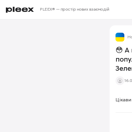
PLEEX® — простір нових взаємодій
Но
😳 А
попу
Зеле
16.
Цікави