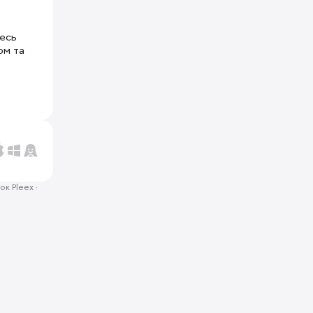
тесь
ом та
ок Pleex
·