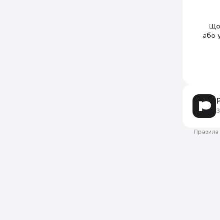
Щоб
або 
З
Правила 