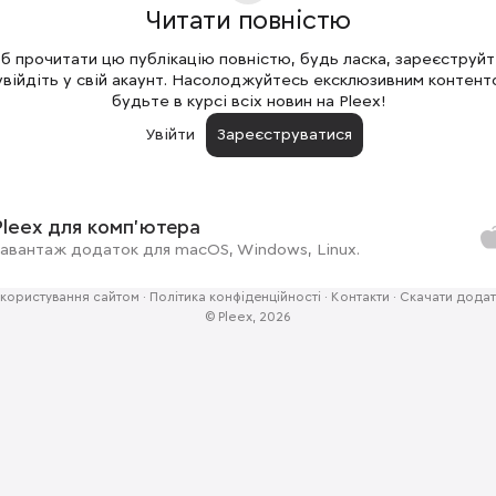
Читати повністю
 прочитати цю публікацію повністю, будь ласка, зареєструй
увійдіть у свій акаунт. Насолоджуйтесь ексклюзивним контент
будьте в курсі всіх новин на Pleex!
Увійти
Зареєструватися
Pleex для комп'ютера
авантаж додаток для macOS, Windows, Linux.
користування сайтом
·
Політика конфіденційності
·
Контакти
·
Скачати додат
© Pleex, 2026