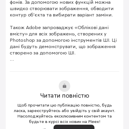
фонів. За допомогою нових функцій можна 
швидко створювати зображення, обводити 
контур об'єкта та вибирати варіант заміни.

Також Adobe запроваджує «Облікові дані 
вмісту» для всіх зображень, створених у 
Photoshop за допомогою інструментів ШІ. Ці 
дані будуть демонструвати, що зображення 
створено за допомогою ШІ. 

Ці нові функції вже доступні в бета-версії 
Photoshop, а повна версія стане доступною 
для всіх користувачів пізніше цього року.
Читати повністю
Щоб прочитати цю публікацію повністю, будь
ласка, зареєструйтесь або увійдіть у свій акаунт.
Насолоджуйтесь ексклюзивним контентом та
будьте в курсі всіх новин на Pleex!