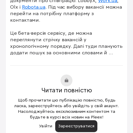
документи про співпрацю: LobbyX, 
Work.ua
, 
Olx і 
Robota.ua
. Під час вибору вакансії можна 
перейти на потрібну платформу з 
контактами.

Це бета-версія сервісу, де можна 
переглянути стрічку вакансій у 
хронологічному порядку. Далі туди планують 
додати пошук за основними словами й 
фільтр пропозицій.

Майже 146 тисяч відгуків на вакансії до Сил 
оборони отримали рекрутингові платформи 
станом на 31 березня. Також запустили сім 
Читати повністю
Центрів рекрутингу української армії: два в 
Харкові, а також по одному в Полтаві, Львові, 
Щоб прочитати цю публікацію повністю, будь
Дніпрі й Запоріжжі. У Києві рекрутинговий 
ласка, зареєструйтесь або увійдіть у свій акаунт.
центр відкрили «Вовки да Вінчі».
Насолоджуйтесь ексклюзивним контентом та
будьте в курсі всіх новин на Pleex!
Увійти
Зареєструватися