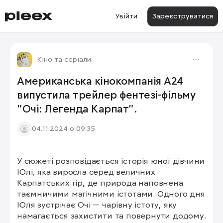
Увійти
Зареєструватися
Кіно та серіали
Американська кінокомпанія A24
випустила трейлер фентезі-фільму
"Очі: Легенда Карпат".
04.11.2024 о 09:35
У сюжеті розповідається історія юної дівчини 
Юлі, яка виросла серед величних 
Карпатських гір, де природа наповнена 
таємничими магічними істотами. Одного дня 
Юля зустрічає Очі — чарівну істоту, яку 
намагається захистити та повернути додому. 