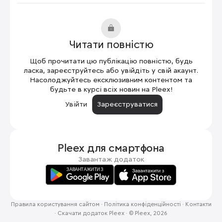
Читати повністю
Щоб прочитати цю публікацію повністю, будь
ласка, зареєструйтесь або увійдіть у свій акаунт.
Насолоджуйтесь ексклюзивним контентом та
будьте в курсі всіх новин на Pleex!
Увійти
Зареєструватися
Pleex для
смартфона
Завантаж додаток
Правила користування сайтом
·
Політика конфіденційності
·
Контакти
·
Скачати додаток Pleex
·
© Pleex, 2026