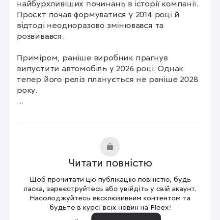
найбурхливіших починань в історії компанії. 
Проєкт почав формуватися у 2014 році й 
відтоді неодноразово змінювався та 
розвивався.

Приміром, раніше виробник прагнув 
випустити автомобіль у 2026 році. Однак 
тепер його реліз планується не раніше 2028 
року.

Крім того, одна з ранніх концепцій Apple 
полягала у створенні авто з так званою 
автономною системою рівня 5. Це означає, 
що автомобіль може самостійно 
пересуватися де завгодно за будь-яких 
Читати повністю
обставин.

Щоб прочитати цю публікацію повністю, будь
З часом технологічний гігант змінив плани та 
ласка, зареєструйтесь або увійдіть у свій акаунт.
почав орієнтуватися на створення авто з 
Насолоджуйтесь ексклюзивним контентом та
будьте в курсі всіх новин на Pleex!
технологією рівня 4. У такому випадку 