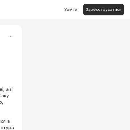
Увійти
Зареєструватися
 а її 
аку 
, 
я в 
ітура 