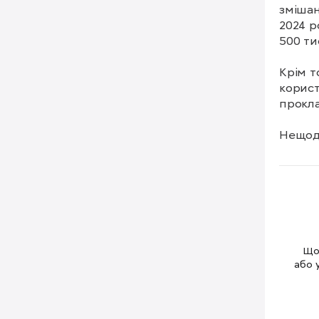
змішан
2024 р
500 ти
Крім т
корист
прокла
Нещода
виробн
запуст
нової 
пристр
Vision
планує
Щоб
500 до
або 