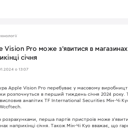
хнології
e Vision Pro може з’явитися в магазинах
икінці січня
01.2024 о 13:07
ура Apple Vision Pro перебуває у масовому виробництві,
ки розпочнуться в перший тиждень січня 2024 року. Т
висловив аналітик TF International Securities Мін-Чі Куо
ccftech.

о розрахунками, перша партія пристроїв може з’явитис
нах наприкінці січня. Також Мін-Чі Куо вважає, що гарн