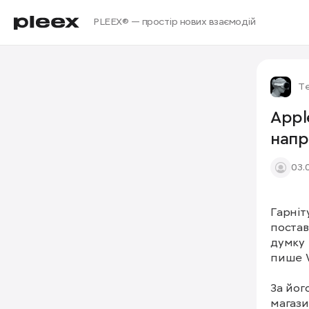
PLEEX® — простір нових взаємодій
Те
Appl
напр
03.
Гарніт
постав
думку 
пише W
За йог
магази