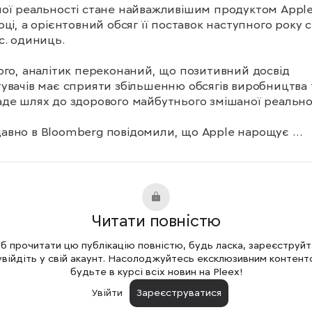
ої реальності стане найважливішим продуктом Apple 
оці, а орієнтовний обсяг її поставок наступного року с
с. одиниць.

ого, аналітик переконаний, що позитивний досвід 
увачів має сприяти збільшенню обсягів виробництва т
де шлях до здорового майбутнього змішаної реальност
вно в Bloomberg повідомили, що Apple нарощує 
ицтво гарнітури змішаної реальності Vision Pro та пл
ити продукт у лютому. На заводах у Китаї виробництв
гарнітури йде на повній швидкості. Компанія хоче, аби
ої були готові до кінця січня з початком продажів у лю
Читати повністю
 Pro коштуватиме $3 500, хоча в майбутньому компанія
 випустити дешевшу версію гарнітури, яка коштувати
 прочитати цю публікацію повністю, будь ласка, зареєструй
 $2 500.
увійдіть у свій акаунт. Насолоджуйтесь ексклюзивним контент
будьте в курсі всіх новин на Pleex!
Увійти
Зареєструватися