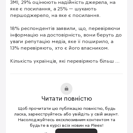
ЗМІ, 29% оцінюють надійність джерела, на 
яке є посилання, а 25% — шукають 
першоджерело, на яке є посилання.

18% респондентів заявили, що, перевіряючи 
інформацію на достовірність, вони беруть до 
уваги репутацію медіа, яке її поширило, а 
13% перевіряють, хто є його власником.  

Кількість українців, які перевіряють більш 
ніж 15% інформації на достовірність, зросла 
до 33%. А частка тих, хто ніколи не перевіряє 
медіаконтент, знизилася за рік із 31% до 26%.

Частка українців, які виявляють 
Читати повністю
дезінформацію, шукаючи посилання на 
джерело в матеріалі, становить 37%. 
Щоб прочитати цю публікацію повністю, будь
Орієнтуються при цьому на відео- та 
ласка, зареєструйтесь або увійдіть у свій акаунт.
фотопідтвердження 30% опитаних. На 
Насолоджуйтесь ексклюзивним контентом та
будьте в курсі всіх новин на Pleex!
наявність різних точок зору на подію — 34%. 